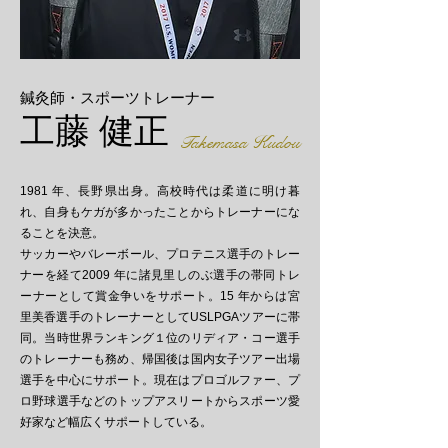
鍼灸師・スポーツトレーナー
工藤 健正
Takemasa Kudou
1981 年、⻑野県出⾝。⾼校時代は柔道に明け暮
れ、⾃⾝もケガが多かったことからトレーナーにな
ることを決意。
サッカーやバレーボール、プロテニス選⼿のトレー
ナーを経て2009 年に諸⾒⾥しのぶ選⼿の帯同トレ
ーナーとして賞⾦争いをサポート。15 年からは宮
⾥美⾹選⼿のトレーナーとしてUSLPGAツアーに帯
同。当時世界ランキング１位のリディア・コー選⼿
のトレーナーも務め、帰国後は国内⼥⼦ツアー出場
選⼿を中⼼にサポート。現在はプロゴルファー、プ
ロ野球選⼿などのトップアスリートからスポーツ愛
好家など幅広くサポートしている。